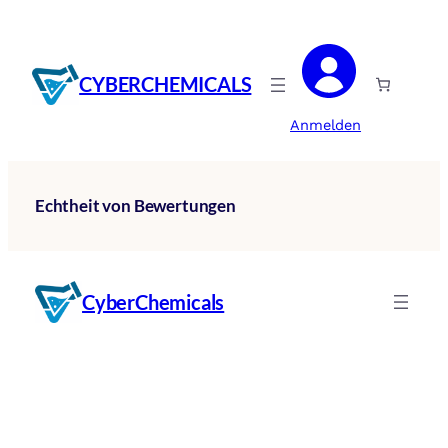
Zum
Inhalt
springen
CYBERCHEMICALS
Anmelden
Echtheit von Bewertungen
CyberChemicals